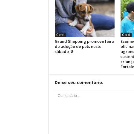
Geral
Geral
Grand Shopping promove feira
Ecoinec
de adoção de pets neste
oficina
sábado, 8
agroec
susten
crianç
Fortal
Deixe seu comentário: