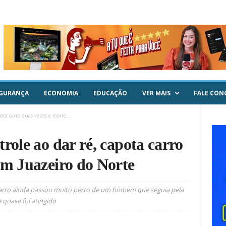
GURANÇA
ECONOMIA
EDUCAÇÃO
VER MAIS
FALE CON
ota carro duas vezes e morre...
role ao dar ré, capota carro
em Juazeiro do Norte
arro ainda passou muito perto de um homem que seguia pela
quase foi atingido