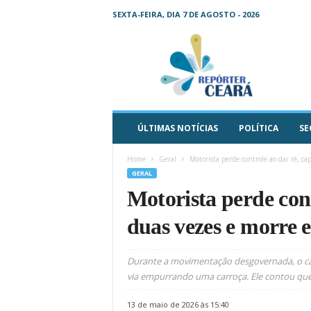
SEXTA-FEIRA, DIA 7 DE AGOSTO - 2026
R
e
p
ó
r
t
e
ÚLTIMAS NOTÍCIAS
POLÍTICA
SE
r
C
Home
Geral
Motorista perde controle ao dar ré, cap
e
GERAL
a
Motorista perde cont
r
á
duas vezes e morre 
–
O
s
Durante a movimentação desgovernada, o c
e
via empurrando uma carroça. Ele contou que 
u
j
13 de maio de 2026 às 15:40
o