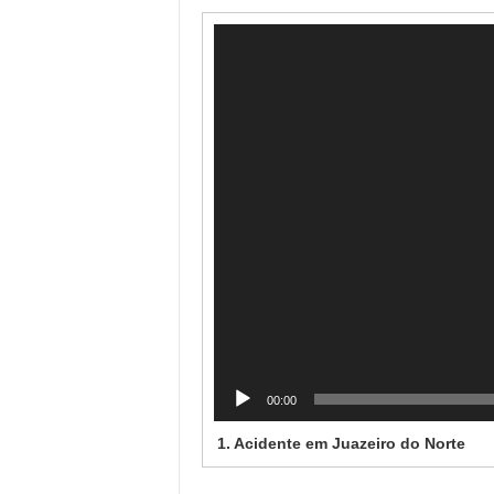
Tocador
de
vídeo
00:00
1.
Acidente em Juazeiro do Norte