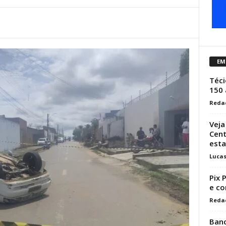
EM
Téci
150
Reda
Veja
Cent
esta
Luca
Pix 
e co
Reda
Banc