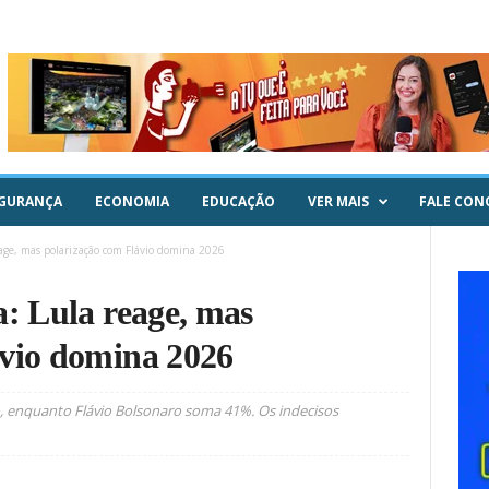
GURANÇA
ECONOMIA
EDUCAÇÃO
VER MAIS
FALE CON
eage, mas polarização com Flávio domina 2026
a: Lula reage, mas
ávio domina 2026
, enquanto Flávio Bolsonaro soma 41%. Os indecisos