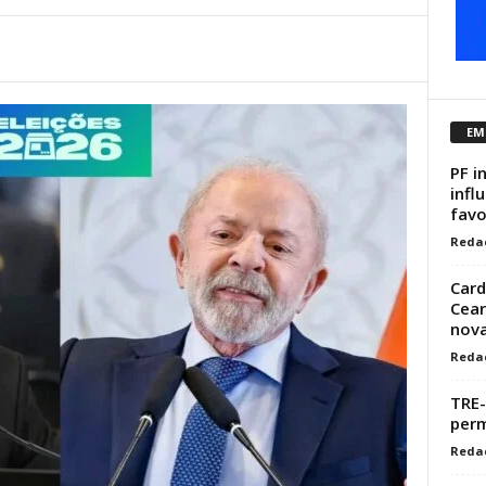
EM
PF i
infl
favo
Reda
Card
Cear
nova
Reda
TRE-
perm
Reda