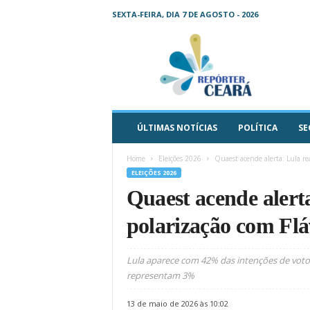
SEXTA-FEIRA, DIA 7 DE AGOSTO - 2026
R
e
p
ó
r
t
e
ÚLTIMAS NOTÍCIAS
POLÍTICA
SE
r
C
Home
Eleições 2026
Quaest acende alerta: Lula r
e
ELEIÇÕES 2026
a
Quaest acende alert
r
á
polarização com Fl
–
O
s
Lula aparece com 42% das intenções de voto
e
representam 3%
u
j
13 de maio de 2026 às 10:02
o