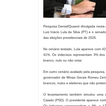
.
Pesquisa Genial/Quaest divulgada nesta q
Luiz Inácio Lula da Silva
(PT) e o senad
das eleições presidenciais de 2026.
No cenário testado, Lula aparece com 4
41%. Os indecisos representam 3% dos 
branco, nulo ou não votar.
Em outro cenário avaliado pela pesquisa,
governador de Minas Gerais
Romeu Ze
brancos, nulos e eleitores que não pret
O levantamento também simulou uma d
Caiado
(PSD). O presidente aparece com 
Os indecisos correspondem a 4%, e 17