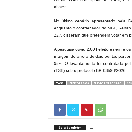
abster.
No último cenário apresentado pela G
enquanto o coordenador do MBL,
Renan 
22% disseram que pretendem votar em br
A pesquisa ouviu 2.004 eleitores entre os
margem de erro é de dois pontos percen
95%. O levantamento foi contratado pelo
(TSE) sob o protocolo BR-03598/2026.
TAGS
ELEIÇÕES 2026
FLÁVIO BOLSONARO
GEN
Leia também
...