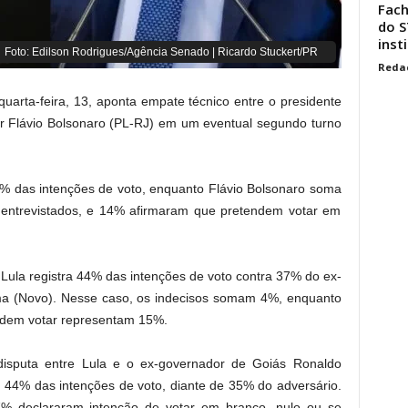
Fach
do S
inst
Foto: Edilson Rodrigues/Agência Senado | Ricardo Stuckert/PR
Reda
uarta-feira, 13, aponta empate técnico entre o presidente
or
Flávio Bolsonaro
(PL-RJ) em um eventual segundo turno
2% das intenções de voto, enquanto Flávio Bolsonaro soma
entrevistados, e 14% afirmaram que pretendem votar em
 Lula registra 44% das intenções de voto contra 37% do ex-
ma
(Novo). Nesse caso, os indecisos somam 4%, enquanto
endem votar representam 15%.
isputa entre Lula e o ex-governador de Goiás
Ronaldo
44% das intenções de voto, diante de 35% do adversário.
% declararam intenção de votar em branco, nulo ou se