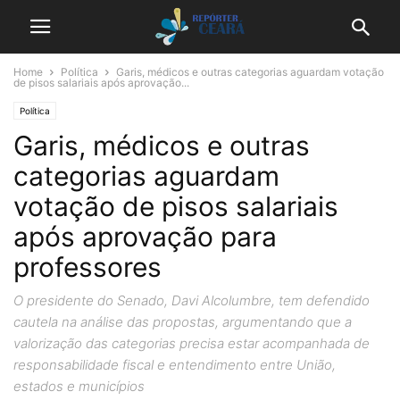
Home
Política
Garis, médicos e outras categorias aguardam votação
de pisos salariais após aprovação...
Política
Garis, médicos e outras
categorias aguardam
votação de pisos salariais
após aprovação para
professores
O presidente do Senado, Davi Alcolumbre, tem defendido
cautela na análise das propostas, argumentando que a
valorização das categorias precisa estar acompanhada de
responsabilidade fiscal e entendimento entre União,
estados e municípios