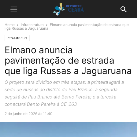
Home
Infraestrutura
Elmano anuncia pavimentação de estrada que
liga Russas a Jaguaruana
Infraestrutura
Elmano anuncia
pavimentação de estrada
que liga Russas a Jaguaruana
O projeto será dividido em três etapas: a primeira ligará a
sede de Russas ao distrito de Pau Branco; a segunda
seguirá de Pau Branco até Bento Pereira; e a terceira
conectará Bento Pereira à CE-263
2 de junho de 2026 às 11:40