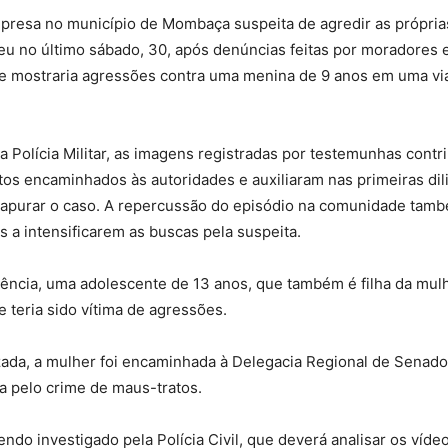
presa no município de Mombaça suspeita de agredir as próprias
u no último sábado, 30, após denúncias feitas por moradores e
e mostraria agressões contra uma menina de 9 anos em uma via
 Polícia Militar, as imagens registradas por testemunhas contr
atos encaminhados às autoridades e auxiliaram nas primeiras dil
a apurar o caso. A repercussão do episódio na comunidade tam
is a intensificarem as buscas pela suspeita.
ência, uma adolescente de 13 anos, que também é filha da mul
e teria sido vítima de agressões.
izada, a mulher foi encaminhada à Delegacia Regional de Senad
a pelo crime de maus-tratos.
ndo investigado pela Polícia Civil, que deverá analisar os vídeo