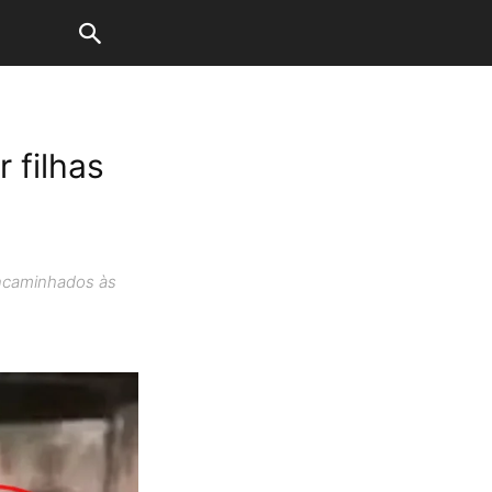
 filhas
encaminhados às