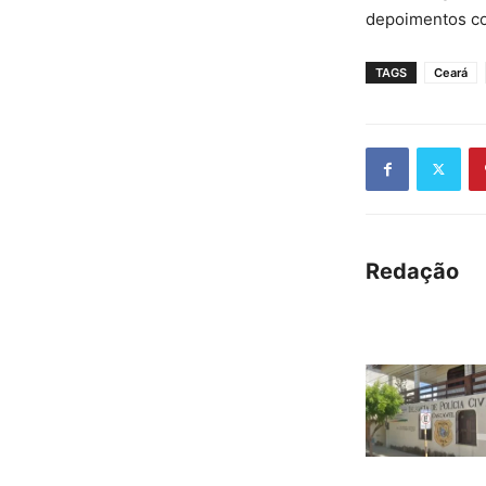
depoimentos co
TAGS
Ceará
Redação