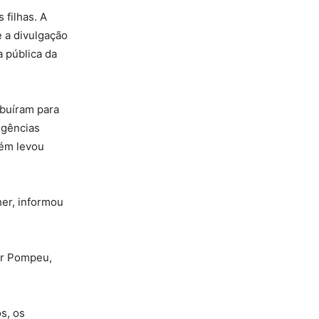
 filhas. A
 a divulgação
 pública da
ibuíram para
igências
bém levou
her, informou
or Pompeu,
s, os