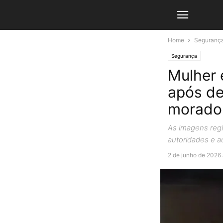
Home
Seguranç
Segurança
Mulher 
após de
morado
As imagens regi
autoridades e au
2 de junho de 2026 