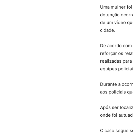
Uma mulher foi 
detenção ocorre
de um vídeo qu
cidade.
De acordo com a
reforçar os rel
realizadas par
equipes policia
Durante a ocorr
aos policiais qu
Após ser local
onde foi autuad
O caso segue se