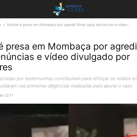
a
Mulher é presa em Mombaça por agredir filhas após denúncias e vídeo...
é presa em Mombaça por agredir
núncias e vídeo divulgado por
res
stradas por testemunhas contribuíram para reforçar os relatos 
xiliaram nas primeiras diligências realizadas para apurar o caso
às 12:11