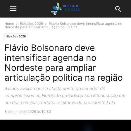
Home
Eleições 2026
Flávio Bolsonaro deve intensificar agenda no
Nordeste para ampliar articulação política na...
Eleições 2026
Flávio Bolsonaro deve
intensificar agenda no
Nordeste para ampliar
articulação política na região
Aliados avaliam que o afastamento do senador de
compromissos no Nordeste prejudicou sua interlocução em
um dos principais redutos eleitorais do presidente Lula
3 de junho de 2026 às 10:33