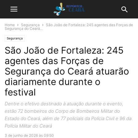
Home
Segurança
São João de Fortaleza: 245 agentes das Forças de
Segurança do Ceará...
Segurança
São João de Fortaleza: 245
agentes das Forças de
Segurança do Ceará atuarão
diariamente durante o
festival
Dentre o efetivo destinado à atuação durante o evento,
estão 72 bombeiros do Corpo de Bombeiros Militar do
Estado do Ceará, além de 77 policiais da Polícia Civil e 96 da
Polícia Militar do Ceará
3 de junho de 2026 às 09:50