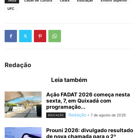
TAGS
Casas de Cultura
Ceará
Educação
Ensino Superior
UFC
Redação
Leia também
Ação FADAT 2026 começa nesta
sexta, 7, em Quixadá com
programação...
Redação
-
7 de agosto de 2026
EDUCAÇÃO
Prouni 2026: divulgado resultado
de nova chamada para o 2º