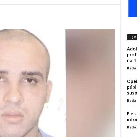
EM
Adol
prof
na T
Reda
Oper
públ
susp
Reda
Fies
info
Reda