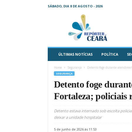
SÁBADO, DIA 8 DE AGOSTO - 2026
R
e
p
ó
r
t
e
ÚLTIMAS NOTÍCIAS
POLÍTICA
SE
r
C
Home
Segurança
Detento foge durante atendimento
e
SEGURANÇA
a
Detento foge durant
r
á
Fortaleza; policiais
–
O
s
Detento estava internado sob escolta polic
e
deixar a unidade hospitalar
u
j
5 de junho de 2026 às 11:53
o