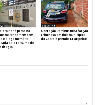
nça
Segurança
l trainer é preso no
Operação Dominus mira facção
por matar homem com
criminosa em dois municípios
te e alega memória
do Ceará e prende 13 suspeitos
icada pelo consumo de
 e drogas