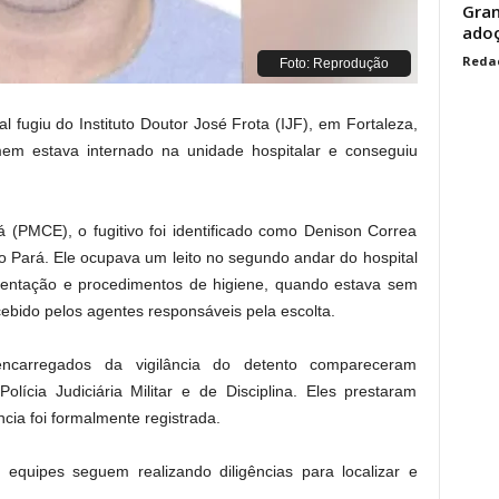
Gran
adoç
Reda
Foto: Reprodução
l fugiu do Instituto Doutor José Frota (IJF), em Fortaleza,
em estava internado na unidade hospitalar e conseguiu
á (PMCE), o fugitivo foi identificado como Denison Correa
no Pará. Ele ocupava um leito no segundo andar do hospital
mentação e procedimentos de higiene, quando estava sem
cebido pelos agentes responsáveis pela escolta.
 encarregados da vigilância do detento compareceram
ícia Judiciária Militar e de Disciplina. Eles prestaram
cia foi formalmente registrada.
e equipes seguem realizando diligências para localizar e