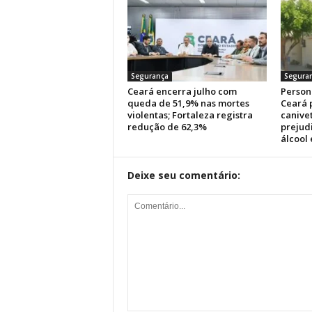
Segurança
Segura
Ceará encerra julho com
Persona
queda de 51,9% nas mortes
Ceará 
violentas; Fortaleza registra
canive
redução de 62,3%
prejud
álcool
Deixe seu comentário: