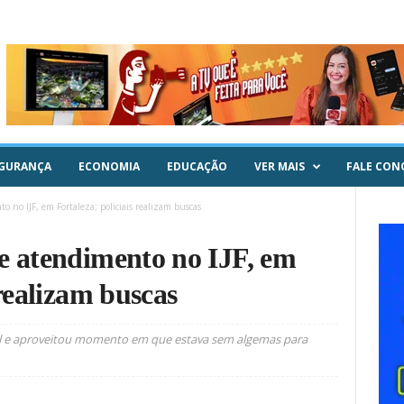
GURANÇA
ECONOMIA
EDUCAÇÃO
VER MAIS
FALE CON
 no IJF, em Fortaleza; policiais realizam buscas
e atendimento no IJF, em
 realizam buscas
ial e aproveitou momento em que estava sem algemas para