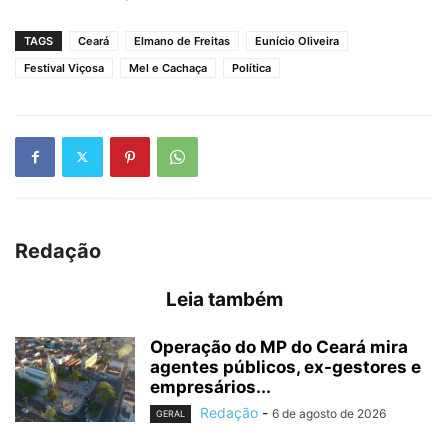
TAGS
Ceará
Elmano de Freitas
Eunício Oliveira
Festival Viçosa
Mel e Cachaça
Política
Redação
Leia também
Operação do MP do Ceará mira
agentes públicos, ex-gestores e
empresários...
Redação
-
6 de agosto de 2026
GERAL