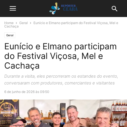
Home
Geral
Eunício e Elmano participam do Festival Viçosa, Mel e
Cachaça
Geral
Eunício e Elmano participam
do Festival Viçosa, Mel e
Cachaça
Durante a visita, eles percorreram os estandes do evento,
conversaram com produtores, comerciantes e visitantes
6 de junho de 2026 às 09:50