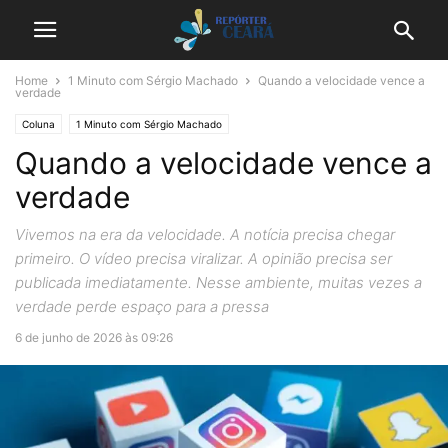
Home
1 Minuto com Sérgio Machado
Quando a velocidade vence a
verdade
Coluna
1 Minuto com Sérgio Machado
Quando a velocidade vence a
verdade
Vivemos na era da velocidade. A notícia precisa chegar
primeiro. O vídeo precisa viralizar. A opinião precisa ser
publicada imediatamente. Nesse ambiente, muitas vezes a
verdade perde espaço para a pressa
6 de junho de 2026 às 09:26