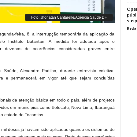
Oper
públ
Foto: Jhonatan Cantarelle/Agência Saúde DF
susp
Reda
gunda-feira, 8, a interrupção temporária da aplicação da
lo Instituto Butantan. A medida foi adotada após o
car dezenas de ocorrências consideradas graves entre
a Saúde, Alexandre Padilha, durante entrevista coletiva.
va e permanecerá em vigor até que sejam concluídas
ionais da atenção básica em todo o país, além de projetos
vidos em municípios como Botucatu, Nova Lima, Ibaranguá
no estado do Tocantins.
 mil doses já haviam sido aplicadas quando os sistemas de
de eventos adversos mais severos. Parte dessas ocorrências