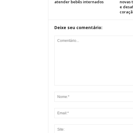
atender bebês internados
novas 
e desa
coraçã
Deixe seu comentário: