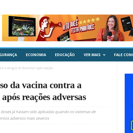
GURANÇA
ECONOMIA
EDUCAÇÃO
VER MAIS
FALE CON
ra a dengue do Butantan após reações...
o da vacina contra a
após reações adversas
l doses já haviam sido aplicadas quando os sistemas de
ventos adversos mais severos