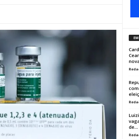
EM
Card
Cear
nova
Reda
Repu
como
elei
Reda
Luiz
vaga
de...
Reda