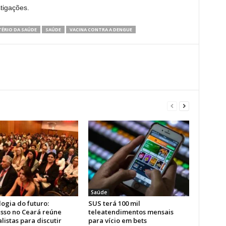
tigações.
TÉRIO DA SAÚDE
SAÚDE
VACINA CONTRA A DENGUE
Saúde
ogia do futuro:
SUS terá 100 mil
sso no Ceará reúne
teleatendimentos mensais
listas para discutir
para vício em bets