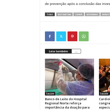
de prevenção após a conclusão das inves
TAGS
BUTANTAN
CEARÁ
GOVERNO
MINIS
Leia também
...
Saúde
Saúde
Banco de Leite do Hospital
Cardiol
Regional Norte reforça
congre
importância da doação para
especia