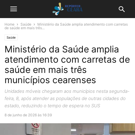
Home
Saúde
Ministério da Saúde amplia atendimento com carretas
de saúde em mais três...
Saúde
Ministério da Saúde amplia
atendimento com carretas de
saúde em mais três
municípios cearenses
Unidades móveis chegaram aos municípios nesta segunda-
feira, 8, após atender as populações de outras cidades do
estado, reduzindo o tempo de espera no SUS
8 de junho de 2026 às 16:39