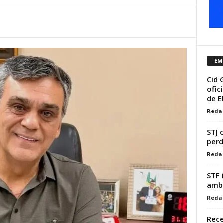
EM
Cid 
ofic
de 
Reda
STJ 
perd
Reda
STF 
ambi
Reda
Rece