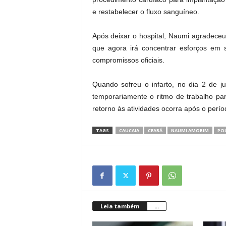
e restabelecer o fluxo sanguíneo.
Após deixar o hospital, Naumi agradeceu
que agora irá concentrar esforços em 
compromissos oficiais.
Quando sofreu o infarto, no dia 2 de ju
temporariamente o ritmo de trabalho pa
retorno às atividades ocorra após o perío
TAGS
CAUCAIA
CEARÁ
NAUMI AMORIM
POL
Leia também
...