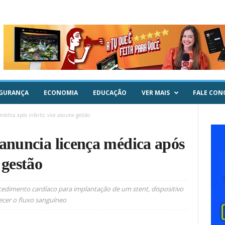
GURANÇA
ECONOMIA
EDUCAÇÃO
VER MAIS
FALE CON
médica após infarto; vice assume gestão
 anuncia licença médica após
 gestão
edimento cardíaco para implantação de um stent, dispositivo
lecer o fluxo sanguíneo