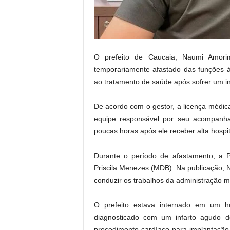
.
O prefeito de Caucaia, Naumi Amorim
temporariamente afastado das funções à
ao tratamento de saúde após sofrer um in
De acordo com o gestor, a licença médic
equipe responsável por seu acompanham
poucas horas após ele receber alta hospit
Durante o período de afastamento, a P
Priscila Menezes (MDB). Na publicação, 
conduzir os trabalhos da administração m
O prefeito estava internado em um ho
diagnosticado com um infarto agudo 
procedimento cardíaco para implantação de