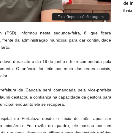
de i
Reda
Foto: Reprodução/Instagram
 (PSD), informou nesta segunda-feira, 8, que ficará
 frente da administração municipal para dar continuidade
farto.
a deve durar até o dia 19 de junho e foi recomendada pela
ento. O anúncio foi feito por meio das redes sociais,
alar.
refeitura de Caucaia será comandada pela vice-prefeita
Naumi destacou a confiança na capacidade da gestora para
unicipal enquanto ele se recupera.
spital de Fortaleza desde o início do mês, após ser
do miocárdio. Em razão do quadro, ele passou por um
 um stent, dispositivo utilizado para desobstruir artérias