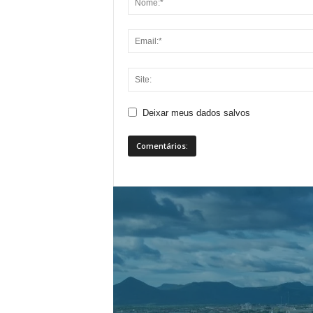
Deixar meus dados salvos