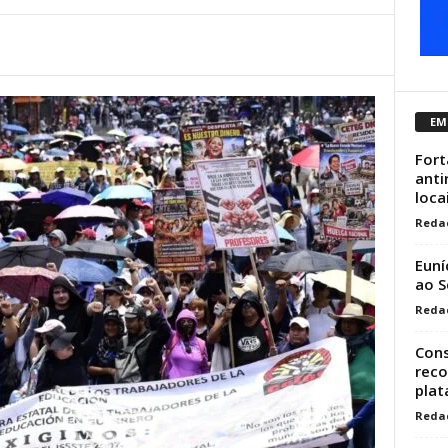
EM
Fort
anti
loca
Reda
Euní
ao S
Reda
Cons
reco
plat
Reda