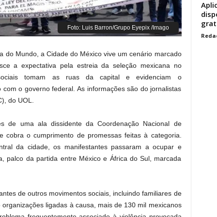
Apli
disp
gra
Foto: Luis Barron/Grupo Eyepix /Imago
Reda
opa do Mundo, a Cidade do México vive um cenário marcado
sce a expectativa pela estreia da seleção mexicana no
 sociais tomam as ruas da capital e evidenciam o
com o governo federal. As informações são do jornalistas
C), do UOL.
ntes de uma ala dissidente da Coordenação Nacional de
 cobra o cumprimento de promessas feitas à categoria.
entral da cidade, os manifestantes passaram a ocupar e
a, palco da partida entre México e África do Sul, marcada
tes de outros movimentos sociais, incluindo familiares de
 organizações ligadas à causa, mais de 130 mil mexicanos
oblema frequentemente associado à violência provocada