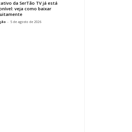
cativo da SerTão TV já está
onível: veja como baixar
tuitamente
ção
-
5 de agosto de 2026