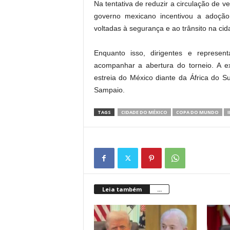
Na tentativa de reduzir a circulação de v
governo mexicano incentivou a adoção
voltadas à segurança e ao trânsito na cid
Enquanto isso, dirigentes e represen
acompanhar a abertura do torneio. A 
estreia do México diante da África do Sul
Sampaio.
TAGS
CIDADE DO MÉXICO
COPA DO MUNDO
Leia também
...