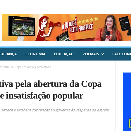
GURANÇA
ECONOMIA
EDUCAÇÃO
VER MAIS
FALE CON
bertura da Copa em meio a protestos e...
tiva pela abertura da Copa
e insatisfação popular
 Azteca e expõem cobranças ao governo às vésperas da estreia