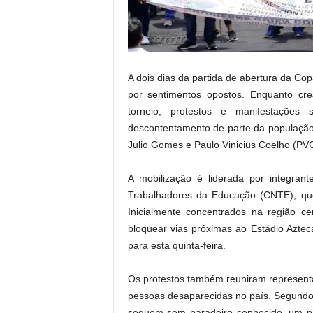
.
A dois dias da partida de abertura da C
por sentimentos opostos. Enquanto cre
torneio, protestos e manifestações
descontentamento de parte da população 
Julio Gomes e Paulo Vinicius Coelho (PV
A mobilização é liderada por integra
Trabalhadores da Educação (CNTE), que
Inicialmente concentrados na região c
bloquear vias próximas ao Estádio Aztec
para esta quinta-feira.
Os protestos também reuniram representan
pessoas desaparecidas no país. Segundo
seguem sem paradeiro conhecido, um pr