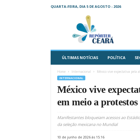
QUARTA-FEIRA, DIA 5 DE AGOSTO - 2026
R
e
p
ó
r
t
e
ÚLTIMAS NOTÍCIAS
POLÍTICA
SE
r
C
Home
Internacional
México vive expectativa pela a
e
INTERNACIONAL
a
México vive expecta
r
á
em meio a protestos 
–
O
s
Manifestantes bloqueiam acessos ao Estádio
e
da seleção mexicana no Mundial
u
j
10 de junho de 2026 às 15:16
o