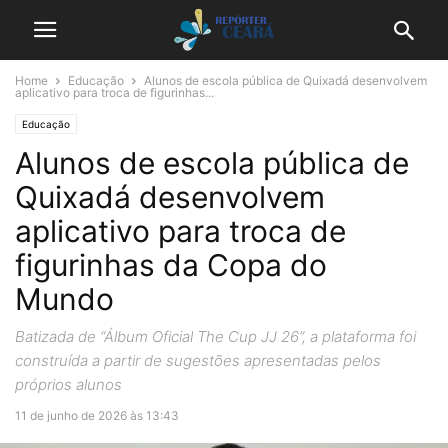
Home
Educação
Alunos de escola pública de Quixadá desenvolvem
aplicativo para troca de figurinhas...
Educação
Alunos de escola pública de
Quixadá desenvolvem
aplicativo para troca de
figurinhas da Copa do
Mundo
Batizada de “Álbum Oficial The Cup JJ 26”, a plataforma foi
construída a partir de sugestões apresentadas pelos
próprios alunos
11 de junho de 2026 às 13:43