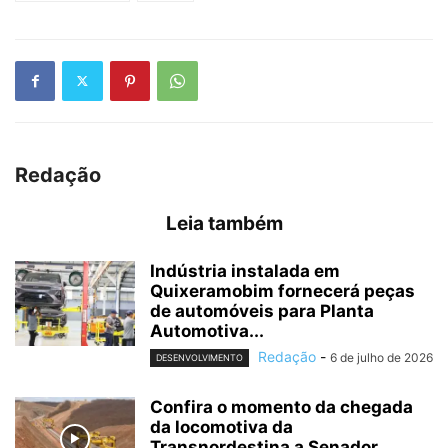
Redação
Leia também
Indústria instalada em
Quixeramobim fornecerá peças
de automóveis para Planta
Automotiva...
Redação
-
6 de julho de 2026
DESENVOLVIMENTO
Confira o momento da chegada
da locomotiva da
Transnordestina a Senador...