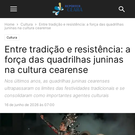
Home
Cultura
Entre tradição e resistência: a força das quadrilhas
juninas na cultura cearense
Cultura
Entre tradição e resistência: a
força das quadrilhas juninas
na cultura cearense
Nos últimos anos, as quadrilhas juninas cearenses
ultrapassaram os limites das festividades tradicionais e se
consolidaram como importantes agentes culturais
16 de junho de 2026 às 07:00