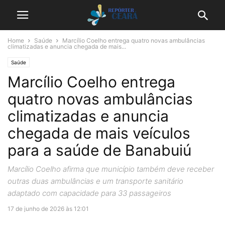
Home
Saúde
Marcílio Coelho entrega quatro novas ambulâncias
climatizadas e anuncia chegada de mais...
Saúde
Marcílio Coelho entrega
quatro novas ambulâncias
climatizadas e anuncia
chegada de mais veículos
para a saúde de Banabuiú
Marcílio Coelho afirma que município também deve receber
outras duas ambulâncias e um transporte sanitário
adaptado com capacidade para 33 passageiros
17 de junho de 2026 às 12:01