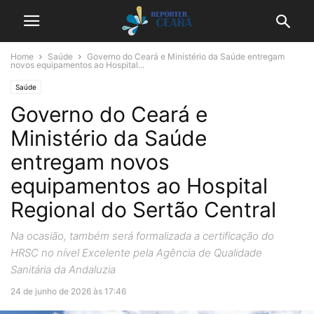
Home
Saúde
Governo do Ceará e Ministério da Saúde entregam
novos equipamentos ao Hospital...
Saúde
Governo do Ceará e
Ministério da Saúde
entregam novos
equipamentos ao Hospital
Regional do Sertão Central
Na ocasião, também será formalizada a certificação do
HRSC no nível Excelente pela Agência de Qualidade
Sanitária da Andaluzia
24 de junho de 2026 às 17:46