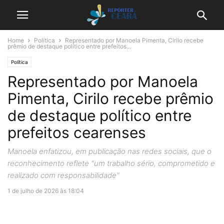
Home
Política
Representado por Manoela Pimenta, Cirilo recebe
prêmio de destaque político entre prefeitos...
Política
Representado por Manoela
Pimenta, Cirilo recebe prêmio
de destaque político entre
prefeitos cearenses
Manoela enfatizou, em publicação nas redes sociais, que o
reconhecimento reflete "um trabalho sério, comprometido e
realizado com responsabilidade"
1 de julho de 2026 às 18:04