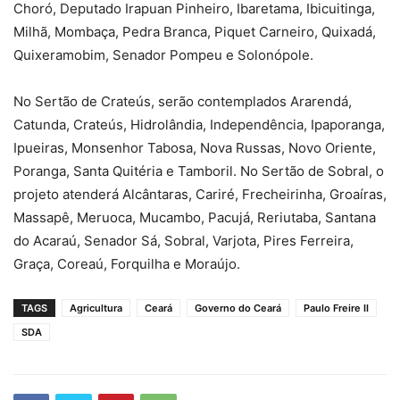
Choró, Deputado Irapuan Pinheiro, Ibaretama, Ibicuitinga,
Milhã, Mombaça, Pedra Branca, Piquet Carneiro, Quixadá,
Quixeramobim, Senador Pompeu e Solonópole.
No Sertão de Crateús, serão contemplados Ararendá,
Catunda, Crateús, Hidrolândia, Independência, Ipaporanga,
Ipueiras, Monsenhor Tabosa, Nova Russas, Novo Oriente,
Poranga, Santa Quitéria e Tamboril. No Sertão de Sobral, o
projeto atenderá Alcântaras, Cariré, Frecheirinha, Groaíras,
Massapê, Meruoca, Mucambo, Pacujá, Reriutaba, Santana
do Acaraú, Senador Sá, Sobral, Varjota, Pires Ferreira,
Graça, Coreaú, Forquilha e Moraújo.
TAGS
Agricultura
Ceará
Governo do Ceará
Paulo Freire II
SDA