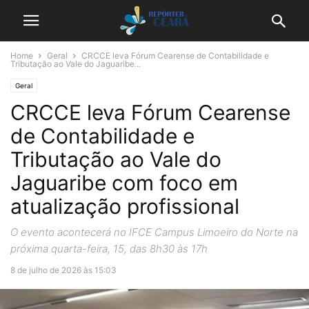
Home
Geral
CRCCE leva Fórum Cearense de Contabilidade e
Tributação ao Vale do Jaguaribe...
Geral
CRCCE leva Fórum Cearense
de Contabilidade e
Tributação ao Vale do
Jaguaribe com foco em
atualização profissional
O evento acontecerá no IFCE Campus Limoeiro do Norte na
próxima quarta-feira, 15, das 8h30 às 17h
8 de julho de 2026 às 15:03