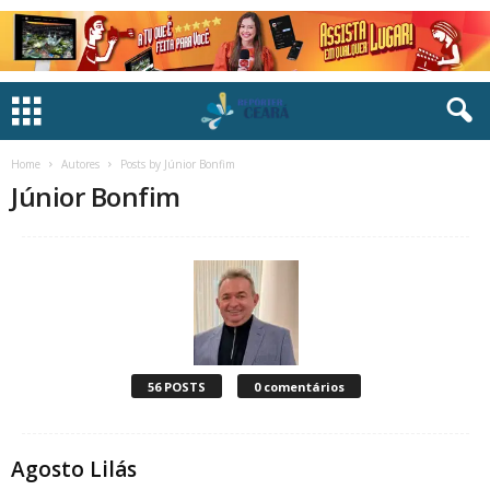
Home
Autores
Posts by Júnior Bonfim
Júnior Bonfim
56 POSTS
0 comentários
Agosto Lilás