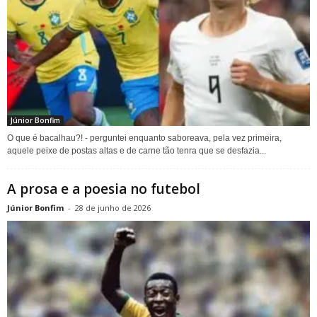
Júnior Bonfim
O que é bacalhau?! - perguntei enquanto saboreava, pela vez primeira,
aquele peixe de postas altas e de carne tão tenra que se desfazia...
A prosa e a poesia no futebol
Júnior Bonfim
-
28 de junho de 2026