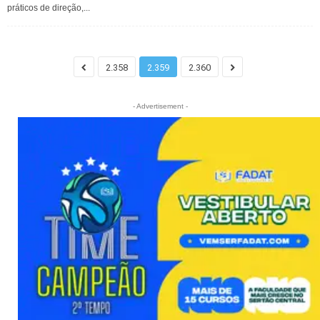
práticos de direção,...
2.358
2.359
2.360
- Advertisement -