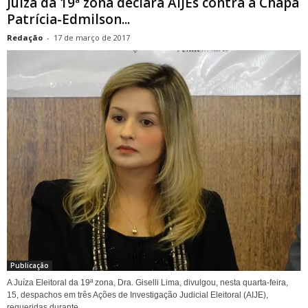
Juíza da 19ª zona declara AIJEs contra a Chapa
Patrícia-Edmilson...
Redação
-
17 de março de 2017
Publicação
A Juíza Eleitoral da 19ª zona, Dra. Giselli Lima, divulgou, nesta quarta-feira,
15, despachos em três Ações de Investigação Judicial Eleitoral (AIJE),
requeridas durante...