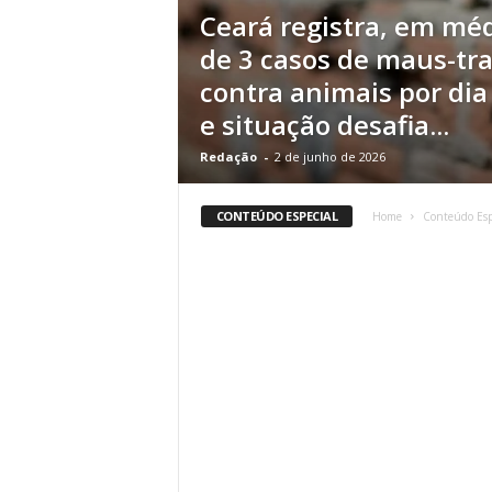
Ceará registra, em méd
r
n
de 3 casos de maus-tr
a
contra animais por di
l
i
e situação desafia...
s
Redação
-
2 de junho de 2026
m
o
d
CONTEÚDO ESPECIAL
Home
Conteúdo Esp
e
t
o
d
o
s
o
s
d
i
a
s