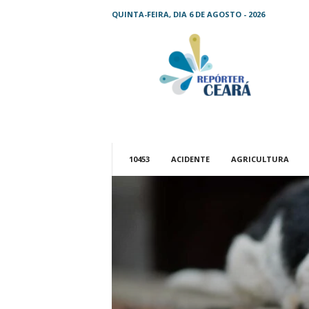
QUINTA-FEIRA, DIA 6 DE AGOSTO - 2026
R
e
p
ó
r
t
e
r
C
10453
ACIDENTE
AGRICULTURA
e
a
r
á
–
O
s
e
u
j
o