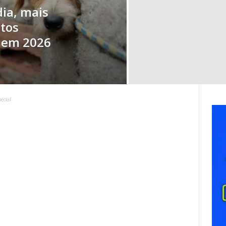
ia, mais
atos
a em 2026
ecial