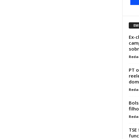
EM
Ex-c
camp
sob
Reda
PT o
reel
domi
Reda
Bols
filh
Reda
TSE 
func