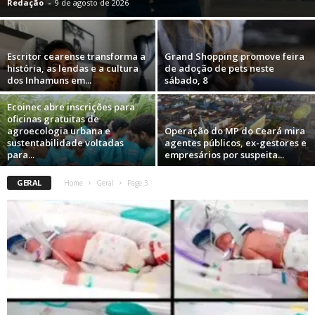
Redação
-
9 de agosto de 2026
Escritor cearense transforma a
Grand Shopping promove feira
história, as lendas e a cultura
de adoção de pets neste
dos Inhamuns em...
sábado, 8
Ecoinec abre inscrições para
oficinas gratuitas de
agroecologia urbana e
Operação do MP do Ceará mira
sustentabilidade voltadas
agentes públicos, ex-gestores e
para...
empresários por suspeita...
GERAL
Home
Geral
Page 3