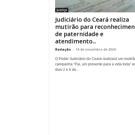
r
Justiça
n
Judiciário do Ceará realiza
a
l
mutirão para reconhecimen
i
de paternidade e
s
atendimento...
m
Redação
-
14 de novembro de 2024
o
d
O Poder Judiciário do Ceará realizará um mutirã
e
campanha “Pai, um presente para a vida toda” en
t
dias 2 e 6 de...
o
d
o
s
o
s
d
i
a
s