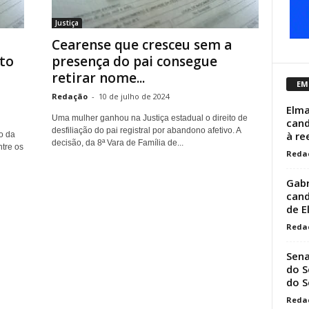
Justiça
Cearense que cresceu sem a
to
presença do pai consegue
retirar nome...
EM
Redação
-
10 de julho de 2024
Elma
Uma mulher ganhou na Justiça estadual o direito de
cand
desfiliação do pai registral por abandono afetivo. A
à re
o da
decisão, da 8ª Vara de Família de...
tre os
Reda
Gabr
cand
de E
Reda
Sena
do S
do S
Reda