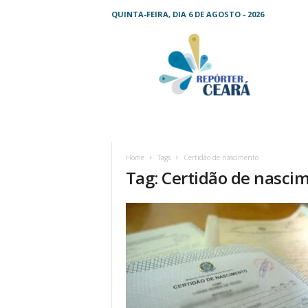
QUINTA-FEIRA, DIA 6 DE AGOSTO - 2026
R
e
p
ó
r
t
e
r
C
Home
Tags
Certidão de nascimento
e
Tag: Certidão de nasci
a
r
á
–
O
s
e
u
j
o