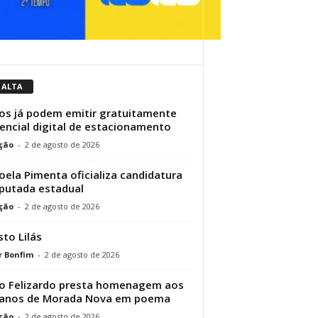
 ALTA
os já podem emitir gratuitamente
encial digital de estacionamento
ção
-
2 de agosto de 2026
ela Pimenta oficializa candidatura
putada estadual
ção
-
2 de agosto de 2026
to Lilás
r Bonfim
-
2 de agosto de 2026
o Felizardo presta homenagem aos
 anos de Morada Nova em poema
ção
-
2 de agosto de 2026