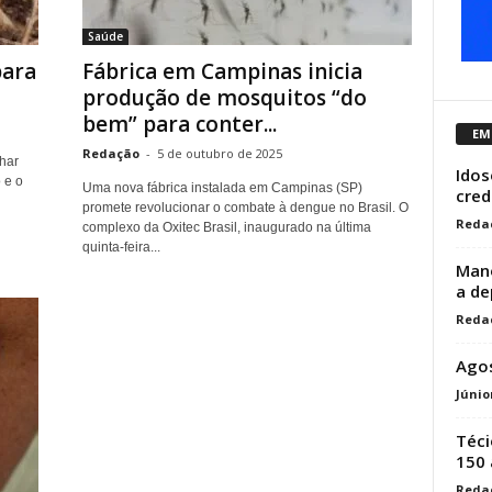
Saúde
para
Fábrica em Campinas inicia
produção de mosquitos “do
bem” para conter...
EM
Redação
-
5 de outubro de 2025
har
Idos
 e o
Uma nova fábrica instalada em Campinas (SP)
cred
promete revolucionar o combate à dengue no Brasil. O
Reda
complexo da Oxitec Brasil, inaugurado na última
quinta-feira...
Mano
a de
Reda
Agos
Júnio
Téci
150
Reda