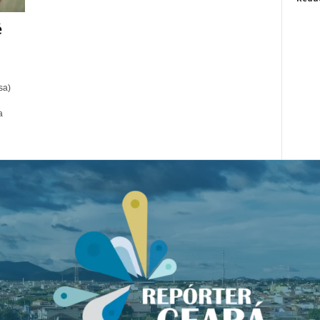
é
sa)
a