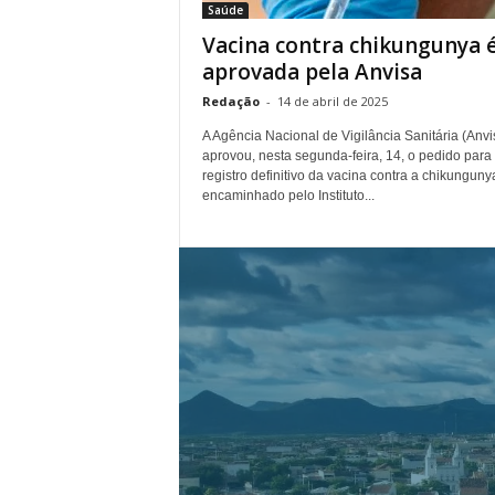
Saúde
.
Vacina contra chikungunya 
aprovada pela Anvisa
Redação
-
14 de abril de 2025
A Agência Nacional de Vigilância Sanitária (Anvi
aprovou, nesta segunda-feira, 14, o pedido para
registro definitivo da vacina contra a chikunguny
encaminhado pelo Instituto...