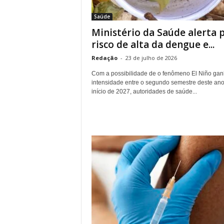
r
Saúde
n
Ministério da Saúde alerta 
a
l
risco de alta da dengue e...
i
Redação
-
23 de julho de 2026
s
m
Com a possibilidade de o fenômeno El Niño gan
o
intensidade entre o segundo semestre deste ano
início de 2027, autoridades de saúde...
d
e
t
o
d
o
s
o
s
d
i
a
s