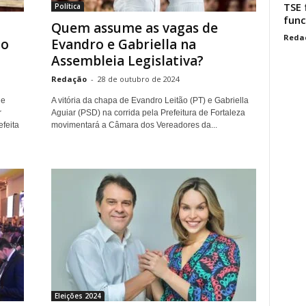
TSE 
Política
func
Quem assume as vagas de
Reda
mo
Evandro e Gabriella na
Assembleia Legislativa?
Redação
-
28 de outubro de 2024
de
A vitória da chapa de Evandro Leitão (PT) e Gabriella
r
Aguiar (PSD) na corrida pela Prefeitura de Fortaleza
feita
movimentará a Câmara dos Vereadores da...
Eleições 2024