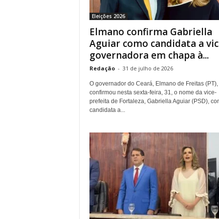
r
Eleições 2026
n
Elmano confirma Gabriella
a
l
Aguiar como candidata a vic
i
governadora em chapa à...
s
Redação
-
31 de julho de 2026
m
o
O governador do Ceará, Elmano de Freitas (PT),
d
confirmou nesta sexta-feira, 31, o nome da vice-
e
prefeita de Fortaleza, Gabriella Aguiar (PSD), c
candidata a...
t
o
d
o
s
o
s
d
i
a
s