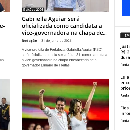
Eleições 2026
Gabriella Aguiar será
e-
oficializada como candidata a
vice-governadora na chapa de...
EM
Redação
-
31 de julho de 2026
Just
A vice-prefeita de Fortaleza, Gabriella Aguiar (PSD),
R$ 2
será oficializada nesta sexta-feira, 31, como candidata
dura
omo
a vice-governadora na chapa encabeçada pelo
Reda
governador Elmano de Freitas...
Lula
enco
prio
Reda
Fies
info
Reda