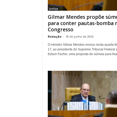
r
Justiça
n
Gilmar Mendes propõe súm
a
l
para conter pautas-bomba 
i
Congresso
s
Redação
-
18 de junho de 2026
m
o
O ministro Gilmar Mendes enviou nesta quarta-fe
d
17, ao presidente do Supremo Tribunal Federal 
e
Edson Fachin, uma proposta de súmula para fixar
t
o
d
o
s
o
s
d
i
a
s