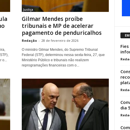
Justiça
ula
Gilmar Mendes proíbe
no
tribunais e MP de acelerar
pagamento de penduricalhos
EM
Redação
-
28 de fevereiro de 2026
Fies
ira,
O ministro Gilmar Mendes, do Supremo Tribunal
info
(STF),
Federal (STF), determinou nessa sexta-feira, 27, que
Reda
 o...
Ministério Público e tribunais não realizem
reprogramações financeiras com o...
Cons
reco
plat
Reda
Conv
dia 
Reda
Como