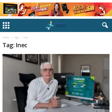
Home
Tags
Inec
Tag: Inec