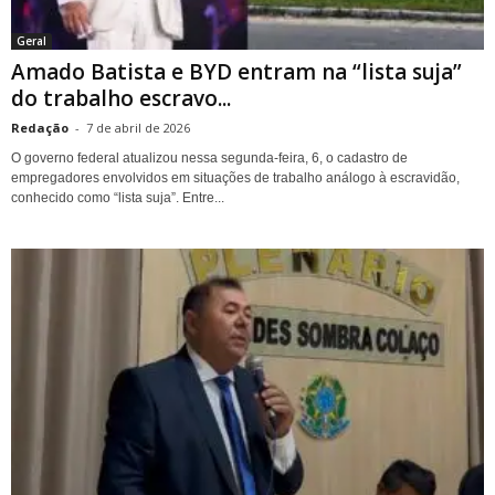
Geral
Amado Batista e BYD entram na “lista suja”
do trabalho escravo...
Redação
-
7 de abril de 2026
O governo federal atualizou nessa segunda-feira, 6, o cadastro de
empregadores envolvidos em situações de trabalho análogo à escravidão,
conhecido como “lista suja”. Entre...