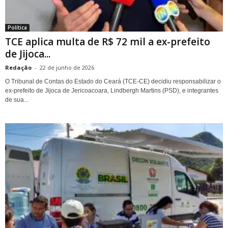
Política
TCE aplica multa de R$ 72 mil a ex-prefeito
de Jijoca...
Redação
-
22 de junho de 2026
O Tribunal de Contas do Estado do Ceará (TCE-CE) decidiu responsabilizar o
ex-prefeito de Jijoca de Jericoacoara, Lindbergh Martins (PSD), e integrantes
de sua...