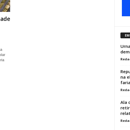
dade
EM
Urna
sa
demo
olar
Reda
ria
Repu
na e
fari
Reda
Ala 
reti
relat
Reda