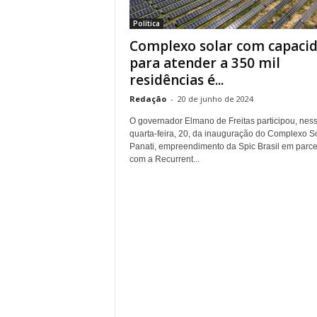
r
Política
n
Complexo solar com capaci
a
l
para atender a 350 mil
i
residências é...
s
Redação
-
20 de junho de 2024
m
o
O governador Elmano de Freitas participou, nes
d
quarta-feira, 20, da inauguração do Complexo S
e
Panati, empreendimento da Spic Brasil em parce
com a Recurrent...
t
o
d
o
s
o
s
d
i
a
s