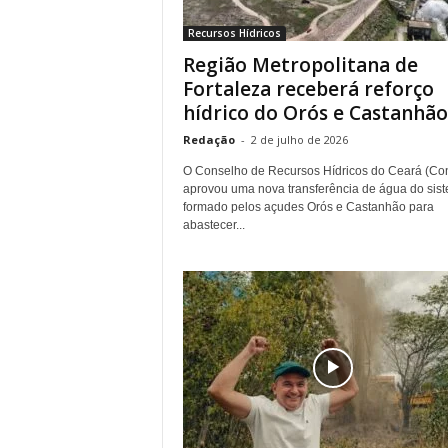
r
Recursos Hídricos
n
Região Metropolitana de
a
l
Fortaleza receberá reforço
i
hídrico do Orós e Castanhão.
s
Redação
-
2 de julho de 2026
m
o
O Conselho de Recursos Hídricos do Ceará (Co
d
aprovou uma nova transferência de água do sis
e
formado pelos açudes Orós e Castanhão para
abastecer...
t
o
d
o
s
o
s
d
i
a
s