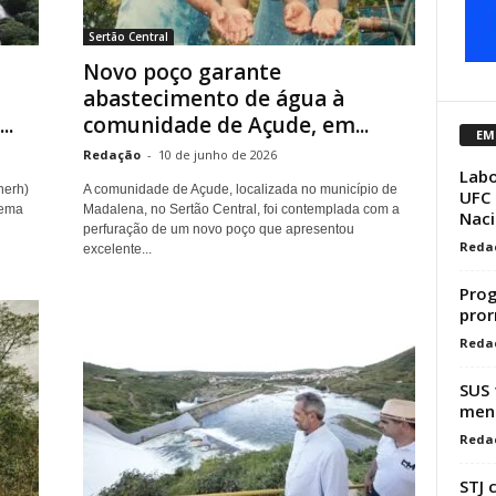
Sertão Central
Novo poço garante
abastecimento de água à
..
comunidade de Açude, em...
EM
Redação
-
10 de junho de 2026
Labo
nerh)
A comunidade de Açude, localizada no município de
UFC 
tema
Madalena, no Sertão Central, foi contemplada com a
Naci
perfuração de um novo poço que apresentou
Reda
excelente...
Prog
pror
Reda
SUS 
mens
Reda
STJ 