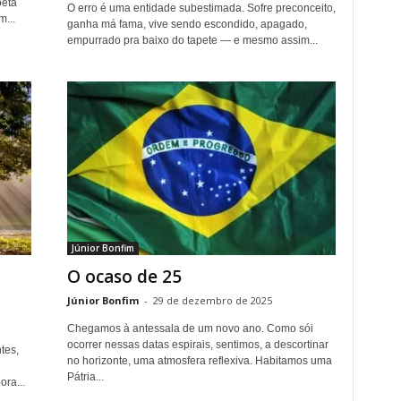
oeta
O erro é uma entidade subestimada. Sofre preconceito,
...
ganha má fama, vive sendo escondido, apagado,
empurrado pra baixo do tapete — e mesmo assim...
Júnior Bonfim
O ocaso de 25
Júnior Bonfim
-
29 de dezembro de 2025
Chegamos à antessala de um novo ano. Como sói
ocorrer nessas datas espirais, sentimos, a descortinar
tes,
no horizonte, uma atmosfera reflexiva. Habitamos uma
Pátria...
ra...