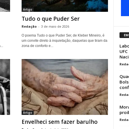
Artigo
Tudo o que Puder Ser
Redação
-
3 de maio de 2026
EM
O poema Tudo o que Puder Ser, de Kleber Mineiro, é
um convite direto à inquietação, daquelas que tiram da
Labo
..
zona de conforto e...
UFC 
Naci
Reda
Quae
Bols
conf
Reda
Mora
proi
Artigo
Reda
Envelheci sem fazer barulho