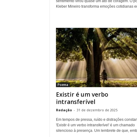
sentimento virou quase um ato de coragem. O p
Kleber Mineiro transforma emoções cotidianas em
Poema
Existir é um verbo
intransferível
Redação
-
31 de dezembro de 2025
Em tempos de pressa, ruído e distrações constan
'Existir é um verbo intransferível' é um chamado
silencioso à presença. Um lembrete de que, embo