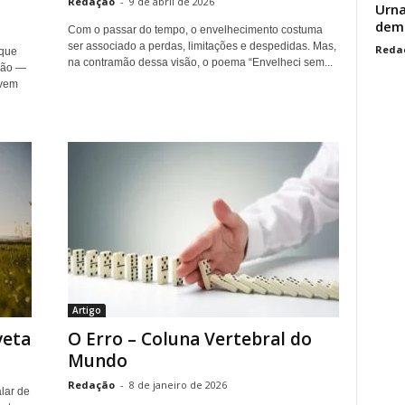
Redação
-
9 de abril de 2026
Urna
demo
Com o passar do tempo, o envelhecimento costuma
ser associado a perdas, limitações e despedidas. Mas,
Reda
 que
na contramão dessa visão, o poema “Envelheci sem...
ção —
 vem
Artigo
veta
O Erro – Coluna Vertebral do
Mundo
Redação
-
8 de janeiro de 2026
lar de