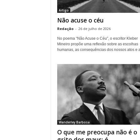
r
Artigo
n
Não acuse o céu
a
l
Redação
-
26 de julho de 2026
i
s
No poema “Não Acuse o Céu”, o escritor Kleber
Mineiro propõe uma reflexão sobre as escolhas
m
humanas, as consequências dos nossos atos e a.
o
d
e
t
o
d
o
s
o
s
d
Wanderley Barbosa
i
a
O que me preocupa não é o
s
grito dos maus; é...