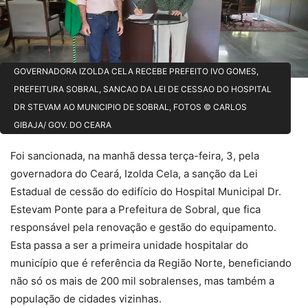
GOVERNADORA IZOLDA CELA RECEBE PREFEITO IVO GOMES,
PREFEITURA SOBRAL, SANCAO DA LEI DE CESSAO DO HOSPITAL
DR STEVAM AO MUNICIPIO DE SOBRAL, FOTOS © CARLOS
GIBAJA/ GOV. DO CEARA
Foi sancionada, na manhã dessa terça-feira, 3, pela
governadora do Ceará, Izolda Cela, a sanção da Lei
Estadual de cessão do edifício do Hospital Municipal Dr.
Estevam Ponte para a Prefeitura de Sobral, que fica
responsável pela renovação e gestão do equipamento.
Esta passa a ser a primeira unidade hospitalar do
município que é referência da Região Norte, beneficiando
não só os mais de 200 mil sobralenses, mas também a
população de cidades vizinhas.