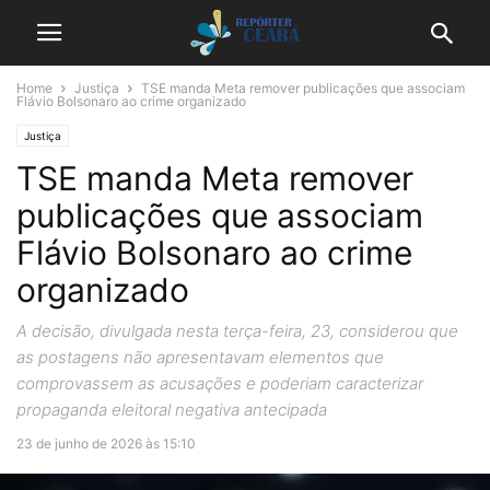
Home
Justiça
TSE manda Meta remover publicações que associam
Flávio Bolsonaro ao crime organizado
Justiça
TSE manda Meta remover
publicações que associam
Flávio Bolsonaro ao crime
organizado
A decisão, divulgada nesta terça-feira, 23, considerou que
as postagens não apresentavam elementos que
comprovassem as acusações e poderiam caracterizar
propaganda eleitoral negativa antecipada
23 de junho de 2026 às 15:10