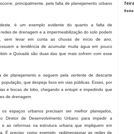
feir
 ocorre, principalmente, pela falta de planejamento urbano
Reda
ordeste, é um exemplo evidente do quanto a falta de
 redes de drenagem e a impermeabilização do solo podem
e, sem levar em conta as chuvas de início de ano,
 possuem a tendência de acumular muita água em pouco
obim e Quixadá são duas das que mais sofrem com esse
 de planejamento e seguem pela vertente de descarte
a população, que despeja lixos em vias públicas. Esses, por
ias e bocas de lobo, chegando a entupir e impedindo que
des de drenagem.
 os espaços urbanos precisam ser melhor planejados,
no Diretor de Desenvolvimento Urbano para impedir a
s e as reformas na estrutura urbana que impliquem em
ia. É preciso, como exemplo, redimensionar as redes de