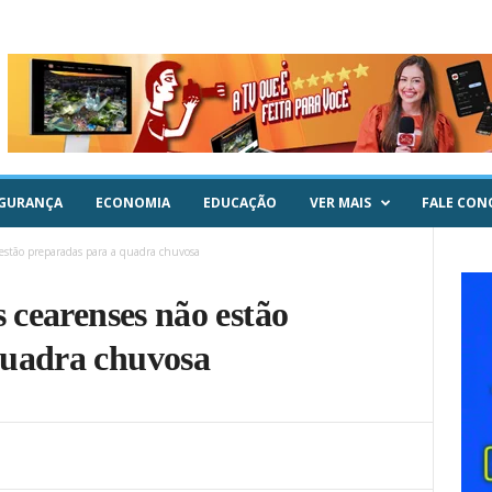
GURANÇA
ECONOMIA
EDUCAÇÃO
VER MAIS
FALE CON
o estão preparadas para a quadra chuvosa
s cearenses não estão
quadra chuvosa