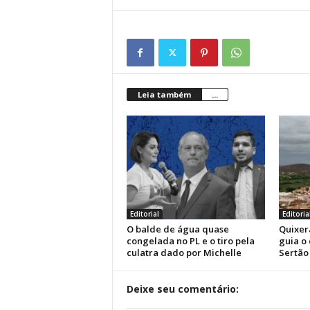
Leia também
...
Editorial
Editoria
O balde de água quase
Quixer
congelada no PL e o tiro pela
guia o
culatra dado por Michelle
Sertão
Deixe seu comentário: