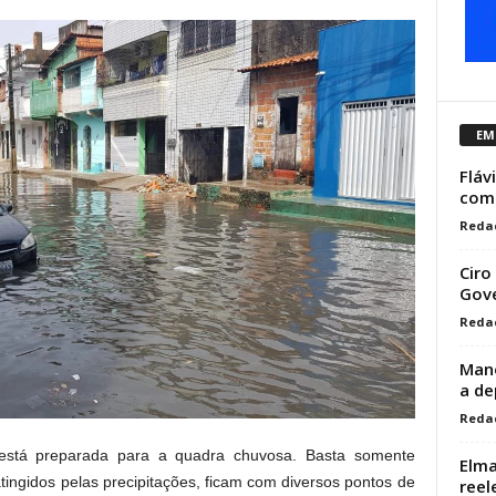
EM
Fláv
como
Reda
Ciro
Gove
Reda
Mano
a de
Reda
está preparada para a quadra chuvosa. Basta somente
Elma
ingidos pelas precipitações, ficam com diversos pontos de
reel