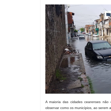
r
n
a
l
i
s
m
o
d
e
t
o
d
o
s
o
s
d
i
A maioria das cidades cearenses não 
a
observar como os municípios, ao serem at
s