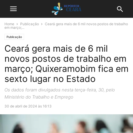
Home
Publicação
Ceará gera mais de 6 mil novos postos de trabalho
em março;...
Publicação
Ceará gera mais de 6 mil
novos postos de trabalho em
março; Quixeramobim fica em
sexto lugar no Estado
Os dados foram divulgados nesta terça-feira, 30, pelo
Ministério do Trabalho e Emprego
30 de abril de 2024 às 16:13