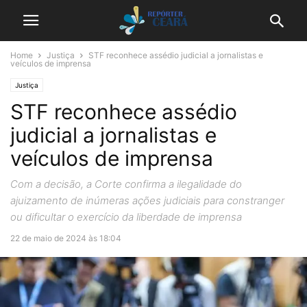
Home
Justiça
STF reconhece assédio judicial a jornalistas e
veículos de imprensa
Justiça
STF reconhece assédio
judicial a jornalistas e
veículos de imprensa
Com a decisão, a Corte confirma a ilegalidade do
ajuizamento de inúmeras ações judiciais para constranger
ou dificultar o exercício da liberdade de imprensa
22 de maio de 2024 às 18:04