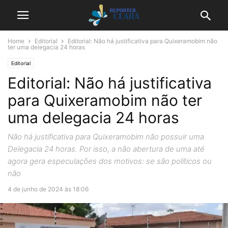
Home
Editorial
Editorial: Não há justificativa para Quixeramobim não
ter uma delegacia 24 horas
Editorial
Editorial: Não há justificativa
para Quixeramobim não ter
uma delegacia 24 horas
Não há justificativa para Quixeramobim não possuir uma
Delegacia 24 horas. Por isso, a não abertura de uma até
agora gera especulações dos motivos: se são políticos ou
não
4 de junho de 2024 às 18:06