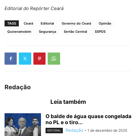
Editorial do Repórter Ceará
TAGS
Ceará
Editorial
Governo do Ceará
Opinião
Quixeramobim
Segurança
Sertão Central
SSPDS
Redação
Leia também
O balde de água quase congelada
no PL e o tiro...
Redação
-
1 de dezembro de 2025
EDITORIAL