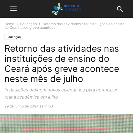
Home
Educação
Retorno das atividades nas instituições de ensino
do Ceará após greve acontece...
Educação
Retorno das atividades nas
instituições de ensino do
Ceará após greve acontece
neste mês de julho
Instituições definem novos calendários para normalizar
rotina acadêmica em julho
29 de junho de 2024 às 11:53