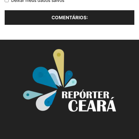
Deixar meus dados salvos