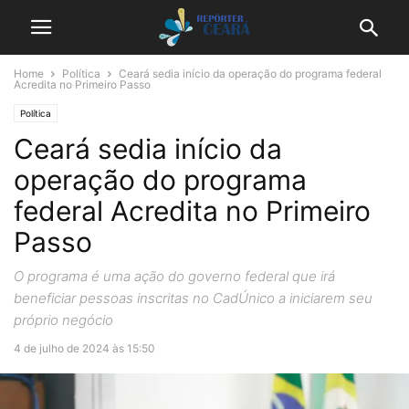
Home
Política
Ceará sedia início da operação do programa federal
Acredita no Primeiro Passo
Política
Ceará sedia início da
operação do programa
federal Acredita no Primeiro
Passo
O programa é uma ação do governo federal que irá
beneficiar pessoas inscritas no CadÚnico a iniciarem seu
próprio negócio
4 de julho de 2024 às 15:50