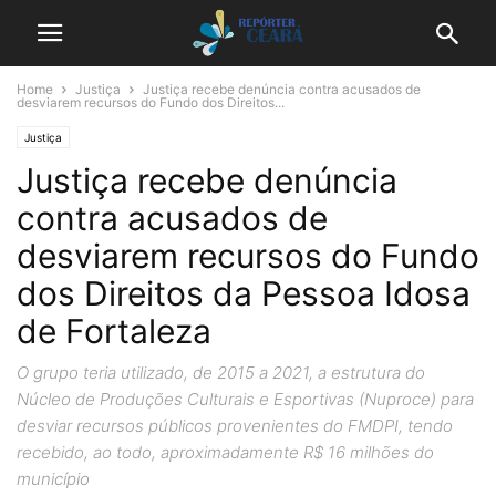
Home
Justiça
Justiça recebe denúncia contra acusados de
desviarem recursos do Fundo dos Direitos...
Justiça
Justiça recebe denúncia
contra acusados de
desviarem recursos do Fundo
dos Direitos da Pessoa Idosa
de Fortaleza
O grupo teria utilizado, de 2015 a 2021, a estrutura do
Núcleo de Produções Culturais e Esportivas (Nuproce) para
desviar recursos públicos provenientes do FMDPI, tendo
recebido, ao todo, aproximadamente R$ 16 milhões do
município