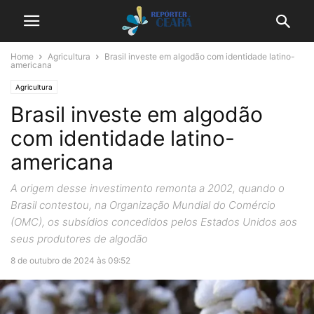
Home
Agricultura
Brasil investe em algodão com identidade latino-
americana
Agricultura
Brasil investe em algodão
com identidade latino-
americana
A origem desse investimento remonta a 2002, quando o
Brasil contestou, na Organização Mundial do Comércio
(OMC), os subsídios concedidos pelos Estados Unidos aos
seus produtores de algodão
8 de outubro de 2024 às 09:52