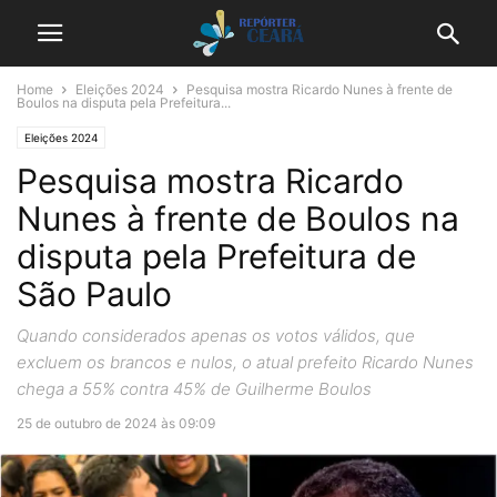
Home
Eleições 2024
Pesquisa mostra Ricardo Nunes à frente de
Boulos na disputa pela Prefeitura...
Eleições 2024
Pesquisa mostra Ricardo
Nunes à frente de Boulos na
disputa pela Prefeitura de
São Paulo
Quando considerados apenas os votos válidos, que
excluem os brancos e nulos, o atual prefeito Ricardo Nunes
chega a 55% contra 45% de Guilherme Boulos
25 de outubro de 2024 às 09:09