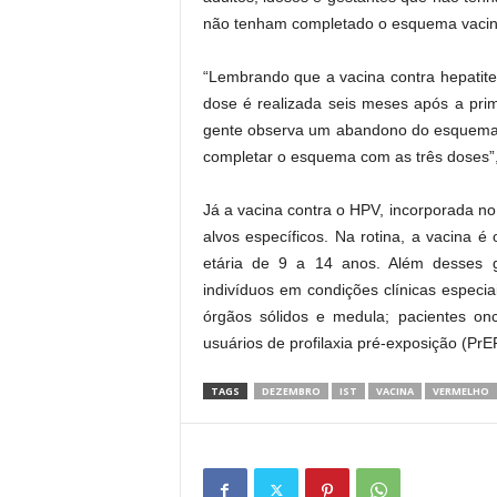
não tenham completado o esquema vacina
“Lembrando que a vacina contra hepatite 
dose é realizada seis meses após a prim
gente observa um abandono do esquema d
completar o esquema com as três doses”, 
Já a vacina contra o HPV, incorporada n
alvos específicos. Na rotina, a vacina 
etária de 9 a 14 anos. Além desses g
indivíduos em condições clínicas especi
órgãos sólidos e medula; pacientes onc
usuários de profilaxia pré-exposição (PrE
TAGS
DEZEMBRO
IST
VACINA
VERMELHO