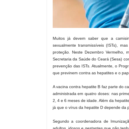
.
Muitos já devem saber que a camisin
sexualmente transmissíveis (ISTs), ma
proteção. Neste Dezembro Vermelho, mê
Secretaria da Saúde do Ceará (Sesa) con
prevenção das ISTs. Atualmente, o Prog
que previnem contra as hepatites e o p
A vacina contra hepatite B faz parte do ca
administrada em quatro doses: nas prim
2, 4 e 6 meses de idade. Além da hepatit
já que o vírus da hepatite D depende da p
Segundo a coordenadora de Imunização
adultos, idosos e gestantes que não te