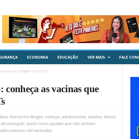
GURANÇA
ECONOMIA
EDUCAÇÃO
VER MAIS
FALE CON
vacinas que protegem contra ISTs
 conheça as vacinas que
Ts
a, Ana Karine Borges, crianças, adolescentes, adultos, idosos
 de vacinação, assim como aqueles que não tenham
rados pessoas não vacinadas