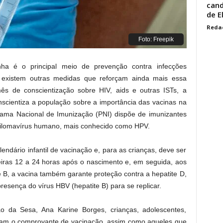
cand
de E
Reda
Foto: Freepik
ha é o principal meio de prevenção contra infecções
s existem outras medidas que reforçam ainda mais essa
s de conscientização sobre HIV, aids e outras ISTs, a
scientiza a população sobre a importância das vacinas na
rama Nacional de Imunização (PNI) dispõe de imunizantes
apilomavírus humano, mais conhecido como HPV.
lendário infantil de vacinação e, para as crianças, deve ser
eiras 12 a 24 horas após o nascimento e, em seguida, aos
e B, a vacina também garante proteção contra a hepatite D,
resença do vírus HBV (hepatite B) para se replicar.
 da Sesa, Ana Karine Borges, crianças, adolescentes,
nham o comprovante de vacinação, assim como aqueles que