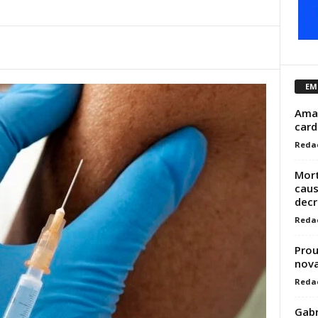
EM
Amam
card
Reda
Mort
caus
decr
Reda
Prou
nova
Reda
Gabr