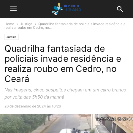
Home
Justiça
Quadrilha fantasiada de policiais invade residência e
realiza roubo em Cedro, no...
Justiça
Quadrilha fantasiada de
policiais invade residência e
realiza roubo em Cedro, no
Ceará
Nas imagens, cinco suspeitos chegam em um carro branco
por volta das 5h50 da manhã
26 de dezembro de 2024 às 10:26